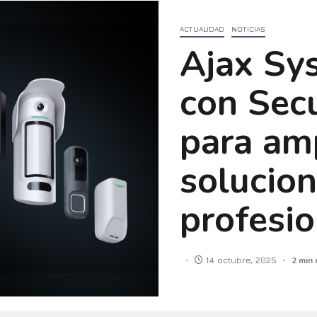
ACTUALIDAD
NOTICIAS
Ajax Sy
con Sec
para amp
solucio
profesi
14 octubre, 2025
2 min 