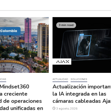
3 min read
ICIAS
ACTUALIDAD
SOLUCIONES
Mindset360
Actualización importan
a creciente
la IA integrada en las
d de operaciones
cámaras cableadas Aja
dad unificadas en
3 agosto, 2026