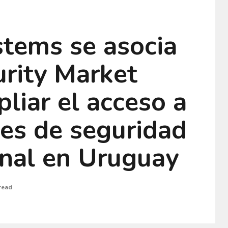
stems se asocia
urity Market
liar el acceso a
nes de seguridad
onal en Uruguay
read