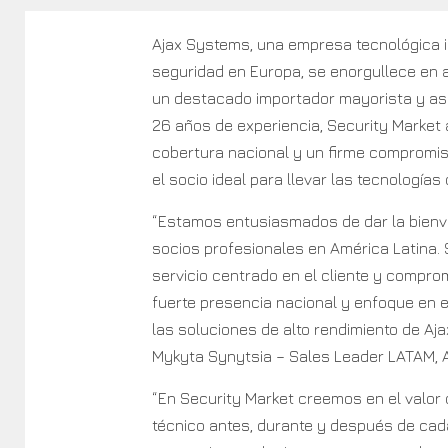
Ajax Systems, una empresa tecnológica i
seguridad en Europa, se enorgullece en a
un destacado importador mayorista y as
26 años de experiencia, Security Market
cobertura nacional y un firme compromiso
el socio ideal para llevar las tecnologías
“Estamos entusiasmados de dar la bienve
socios profesionales en América Latina.
servicio centrado en el cliente y comprom
fuerte presencia nacional y enfoque en el
las soluciones de alto rendimiento de Aj
Mykyta Synytsia – Sales Leader LATAM, 
“En Security Market creemos en el valo
técnico antes, durante y después de cad