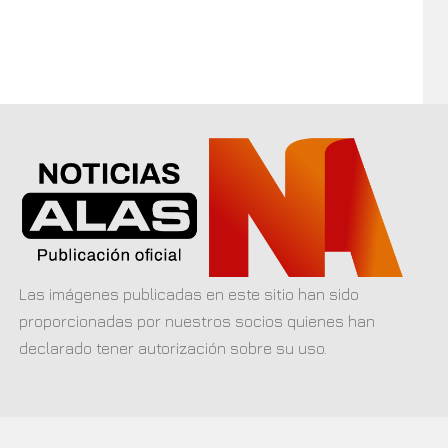
Las imágenes publicadas en este sitio han sido
proporcionadas por nuestros socios quienes han
declarado tener autorización sobre su uso.