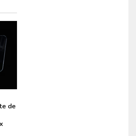
te de
x