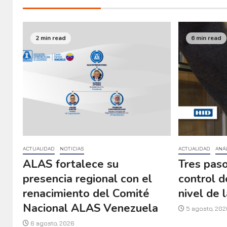
2 min read
6 min read
ACTUALIDAD
NOTICIAS
ACTUALIDAD
ANÁL
ALAS fortalece su
Tres paso
presencia regional con el
control d
renacimiento del Comité
nivel de l
Nacional ALAS Venezuela
5 agosto, 202
6 agosto, 2026