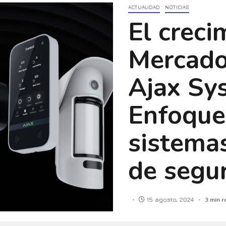
ACTUALIDAD
NOTICIAS
El creci
Mercado
Ajax Sy
Enfoque 
sistema
de segu
15 agosto, 2024
3 min r