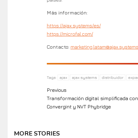
Más información:
https://ajax.systems/es/
https://microfal.com/
Contacto:
marketing.latam@ajax.system
ajax
ajax systems
distribuidor
expa
Tags:
Previous
Transformación digital simplificada con
Convergint y NVT Phybridge
MORE STORIES