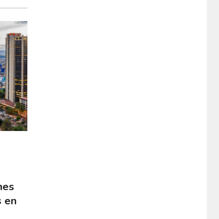
nes
s en