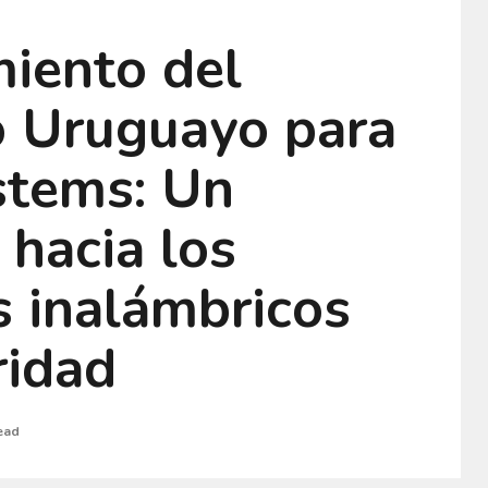
miento del
 Uruguayo para
stems: Un
hacia los
s inalámbricos
ridad
ead