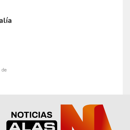
alía
o de