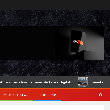
o físico al nivel de la era digital
Genetec Mindset360 
PODCAST ALAS
PUBLICAR