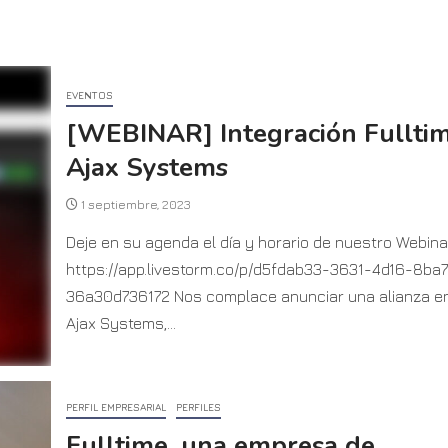
EVENTOS
[WEBINAR] Integración Fulltim
Ajax Systems
1 septiembre, 2023
Deje en su agenda el día y horario de nuestro Webinar
https://app.livestorm.co/p/d5fdab33-3631-4d16-8ba7
36a30d736172 Nos complace anunciar una alianza e
Ajax Systems,...
PERFIL EMPRESARIAL
PERFILES
Fulltime, una empresa de