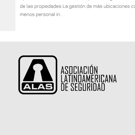
de las propiedades La gestión de más ubicaciones c
menos personal in...