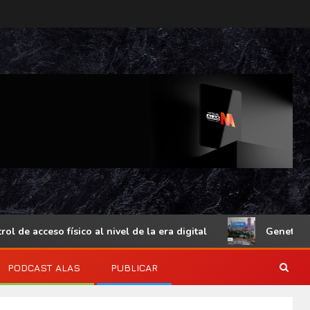
cceso físico al nivel de la era digital
Genetec Mindset
PODCAST ALAS
PUBLICAR