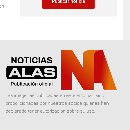
Publicar noticia
on
Las imágenes publicadas en este sitio han sido
proporcionadas por nuestros socios quienes han
declarado tener autorización sobre su uso.