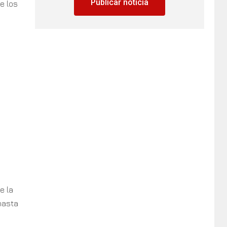
Publicar noticia
e los
e la
hasta