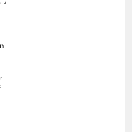
 si
en
r
o