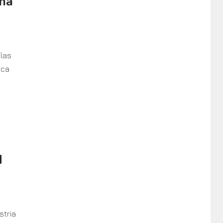
ima
 las
ica
d
stria