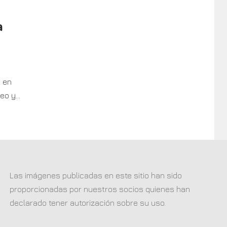
a
 en
o y...