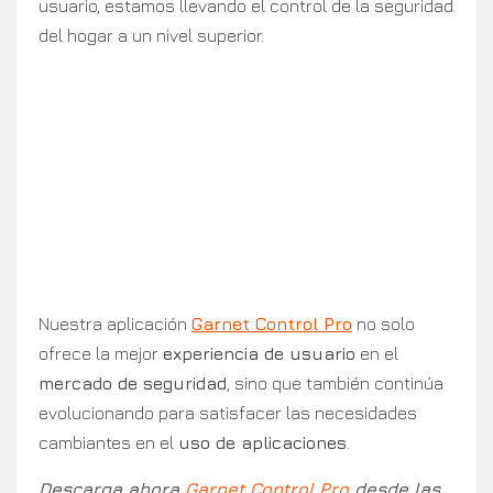
usuario, estamos llevando el control de la seguridad
del hogar a un nivel superior.
Nuestra aplicación
Garnet Control Pro
no solo
ofrece la mejor
experiencia de usuario
en el
mercado de seguridad
, sino que también continúa
evolucionando para satisfacer las necesidades
cambiantes en el
uso de aplicaciones
.
Descarga ahora
Garnet Control Pro
desde las
tiendas de
Android
y
IPhone
.
experiencia del usuario
Garnet
garnet control
Tags:
Garnet Control Pro
retención
UX
Previous
Next