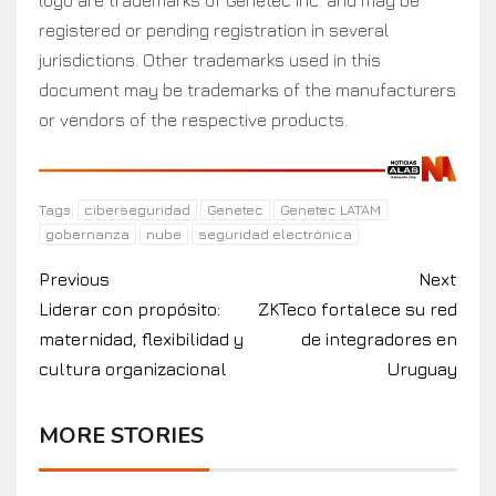
logo are trademarks of Genetec Inc. and may be
registered or pending registration in several
jurisdictions. Other trademarks used in this
document may be trademarks of the manufacturers
or vendors of the respective products.
ciberseguridad
Genetec
Genetec LATAM
Tags:
gobernanza
nube
seguridad electrónica
Previous
Next
Liderar con propósito:
ZKTeco fortalece su red
maternidad, flexibilidad y
de integradores en
cultura organizacional
Uruguay
MORE STORIES