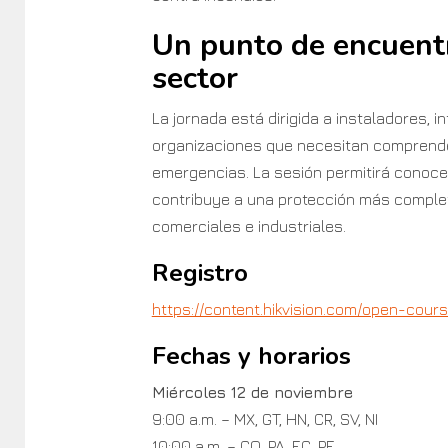
Un punto de encuentr
sector
La jornada está dirigida a instaladores, 
organizaciones que necesitan comprender
emergencias. La sesión permitirá conoce
contribuye a una protección más complet
comerciales e industriales.
Registro
https://content.hikvision.com/open-course
Fechas y horarios
Miércoles 12 de noviembre
9:00 a.m. – MX, GT, HN, CR, SV, NI
10:00 a.m. – CO, PA, EC, PE