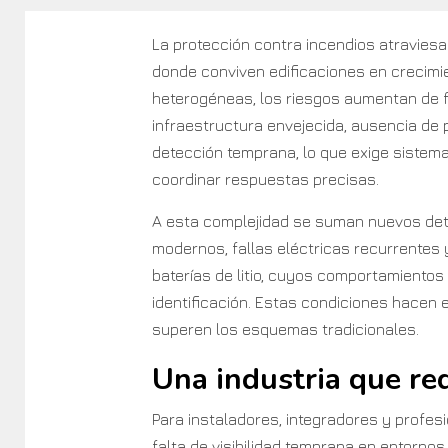
La protección contra incendios atraviesa
donde conviven edificaciones en crecimi
heterogéneas, los riesgos aumentan de 
infraestructura envejecida, ausencia de 
detección temprana, lo que exige sistema
coordinar respuestas precisas.
A esta complejidad se suman nuevos det
modernos, fallas eléctricas recurrentes
baterías de litio, cuyos comportamiento
identificación. Estas condiciones hacen 
superen los esquemas tradicionales.
Una industria que re
Para instaladores, integradores y profes
falta de visibilidad temprana en entornos