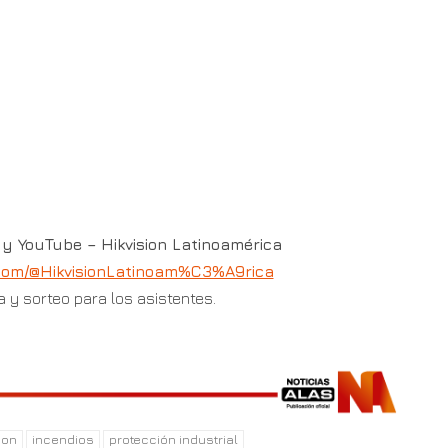
y YouTube – Hikvision Latinoamérica
com/@HikvisionLatinoam%C3%A9rica
a y sorteo para los asistentes.
ion
incendios
protección industrial