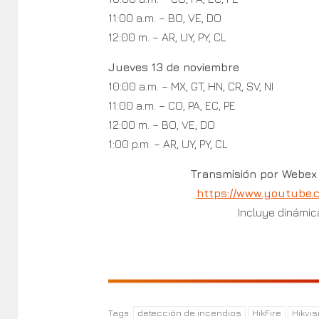
11:00 a.m. – BO, VE, DO
12:00 m. – AR, UY, PY, CL
Jueves 13 de noviembre
10:00 a.m. – MX, GT, HN, CR, SV, NI
11:00 a.m. – CO, PA, EC, PE
12:00 m. – BO, VE, DO
1:00 p.m. – AR, UY, PY, CL
Transmisión por Webex 
https://www.youtube.
Incluye dinámic
detección de incendios
HikFire
Hikvis
Tags: