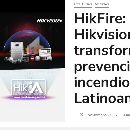
ACTUALIDAD
NOTICIAS
HikFire:
Hikvisio
transfor
prevenci
incendio
Latinoa
7 noviembre, 2025
3 mi