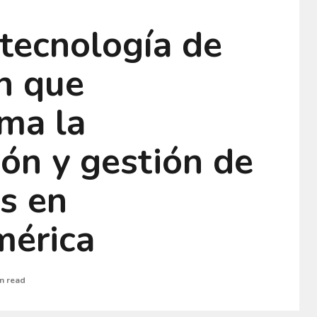
 tecnología de
n que
ma la
ón y gestión de
s en
mérica
n read