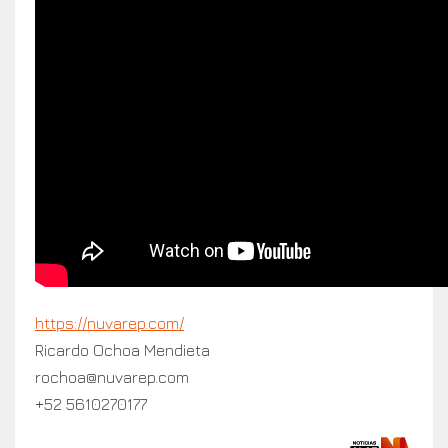
https://nuvarep.com/
Ricardo Ochoa Mendieta
rochoa@nuvarep.com
+52 5610270177