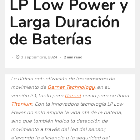
LP Low Power y
Larga Duración
de Baterías
3 septiembre, 2024
2 min read
La última actualización de los sensores de
movimiento de
Garnet Technology
, en su
versión 2.1, tanto para
Garnet
como para su línea
Titanium
. Con la innovadora tecnología LP Low
Power, no solo amplía la vida útil de la batería,
sino que también indica la detección de
movimiento a través del led del sensor,
elevando la eficiencia y la seguridad del