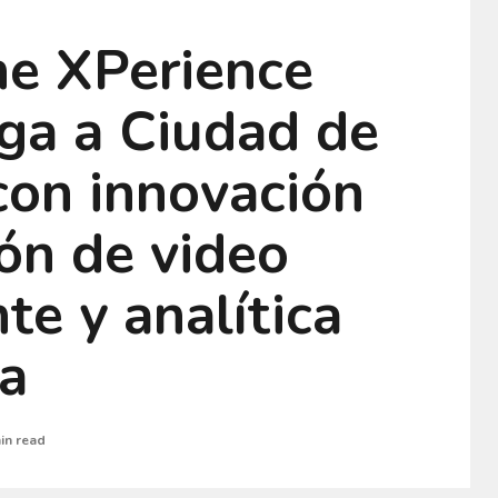
ne XPerience
ega a Ciudad de
con innovación
ón de video
nte y analítica
va
in read