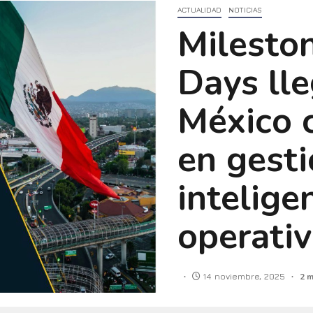
ACTUALIDAD
NOTICIAS
Milesto
Days ll
México 
en gesti
intelige
operati
14 noviembre, 2025
2 m