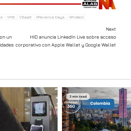
ms
VMS
VSaaS
XPerience Days
XProtect
Next
con un
HID anuncia LinkedIn Live sobre acceso
idades
corporativo con Apple Wallet y Google Wallet
3 min read