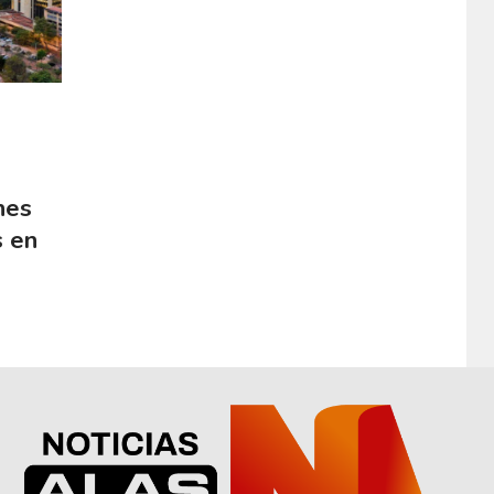
nes
s en