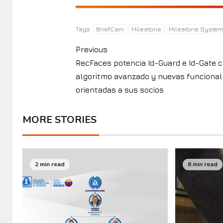
BriefCam
Milestone
Milestone Syste
Tags:
Previous
RecFaces potencia Id-Guard e Id-Gate 
algoritmo avanzado y nuevas funcional
orientadas a sus socios
MORE STORIES
2 min read
6 min read