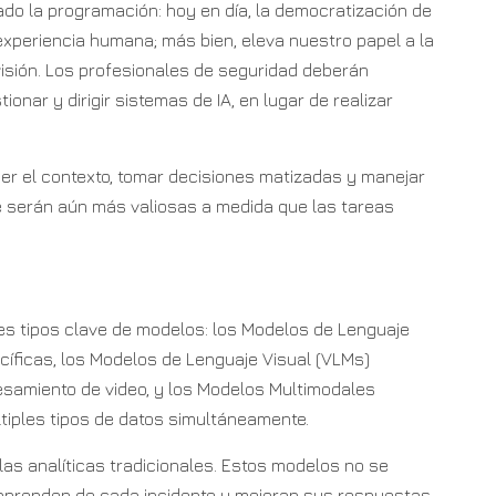
do la programación: hoy en día, la democratización de
 experiencia humana; más bien, eleva nuestro papel a la
visión. Los profesionales de seguridad deberán
onar y dirigir sistemas de IA, en lugar de realizar
 el contexto, tomar decisiones matizadas y manejar
e serán aún más valiosas a medida que las tareas
es tipos clave de modelos: los Modelos de Lenguaje
íficas, los Modelos de Lenguaje Visual (VLMs)
samiento de video, y los Modelos Multimodales
iples tipos de datos simultáneamente.
as analíticas tradicionales. Estos modelos no se
 aprenden de cada incidente y mejoran sus respuestas