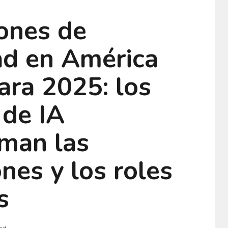
iones de
ad en América
ara 2025: los
 de IA
rman las
nes y los roles
s