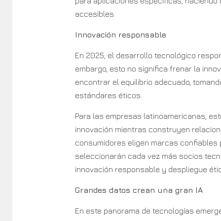
para aplicaciones específicas, haciend
accesibles.
Innovación responsable
En 2025, el desarrollo tecnológico respo
embargo, esto no significa frenar la inn
encontrar el equilibrio adecuado, toman
estándares éticos.
Para las empresas latinoamericanas, est
innovación mientras construyen relacion
consumidores eligen marcas confiables p
seleccionarán cada vez más socios tecno
innovación responsable y despliegue étic
Grandes datos crean una gran IA
En este panorama de tecnologías emergen