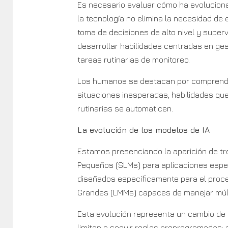
Es necesario evaluar cómo ha evoluciona
la tecnología no elimina la necesidad de
toma de decisiones de alto nivel y super
desarrollar habilidades centradas en gesti
tareas rutinarias de monitoreo.
Los humanos se destacan por comprender
situaciones inesperadas, habilidades qu
rutinarias se automaticen.
La evolución de los modelos de IA
Estamos presenciando la aparición de tr
Pequeños (SLMs) para aplicaciones espec
diseñados específicamente para el proce
Grandes (LMMs) capaces de manejar múlt
Esta evolución representa un cambio de l
limitan a seguir reglas preprogramadas;