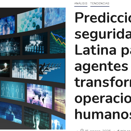
ANÁLISIS
TENDENCIAS
Predicc
segurid
Latina p
agentes
transfo
operacio
humano
15 enero, 2025