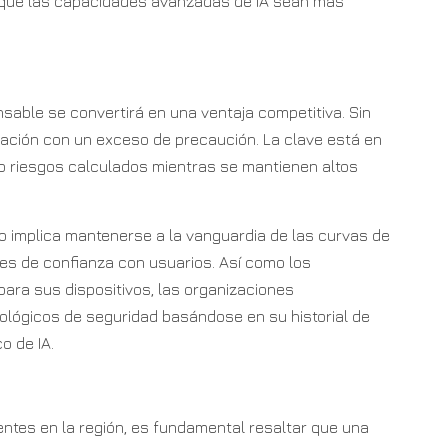
o que las capacidades avanzadas de IA sean más
nsable se convertirá en una ventaja competitiva. Sin
ovación con un exceso de precaución. La clave está en
do riesgos calculados mientras se mantienen altos
o implica mantenerse a la vanguardia de las curvas de
es de confianza con usuarios. Así como los
ara sus dispositivos, las organizaciones
lógicos de seguridad basándose en su historial de
o de IA.
tes en la región, es fundamental resaltar que una