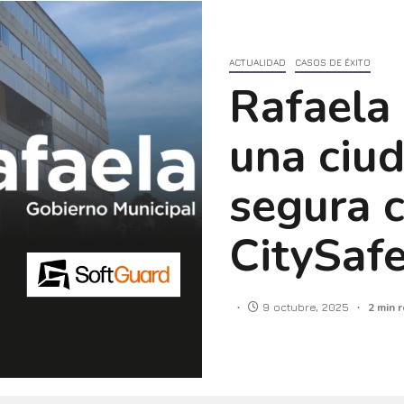
ACTUALIDAD
CASOS DE ÉXITO
Rafaela
una ciud
segura c
CitySaf
9 octubre, 2025
2 min 