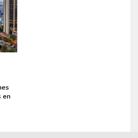
nes
s en