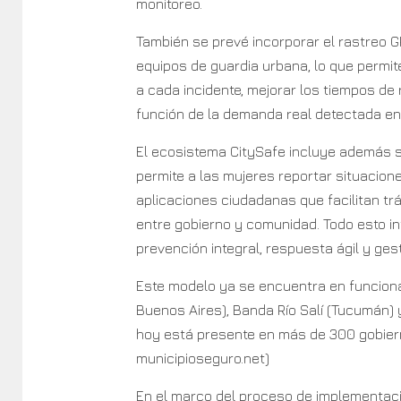
monitoreo.
También se prevé incorporar el rastreo GP
equipos de guardia urbana, lo que permi
a cada incidente, mejorar los tiempos de 
función de la demanda real detectada en el
El ecosistema CitySafe incluye además s
permite a las mujeres reportar situacion
aplicaciones ciudadanas que facilitan trá
entre gobierno y comunidad. Todo esto i
prevención integral, respuesta ágil y ges
Este modelo ya se encuentra en funciona
Buenos Aires), Banda Río Salí (Tucumán) 
hoy está presente en más de 300 gobiern
municipioseguro.net)
En el marco del proceso de implementac