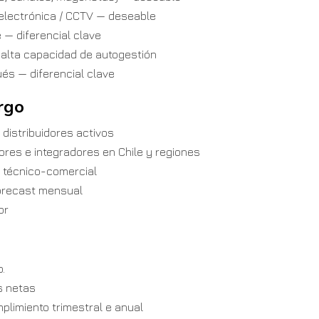
 electrónica / CCTV — deseable
 — diferencial clave
 alta capacidad de autogestión
ués — diferencial clave
rgo
 distribuidores activos
ores e integradores en Chile y regiones
 técnico-comercial
forecast mensual
or
.
s netas
plimiento trimestral e anual