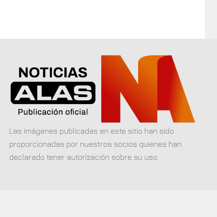
Las imágenes publicadas en este sitio han sido
proporcionadas por nuestros socios quienes han
declarado tener autorización sobre su uso.