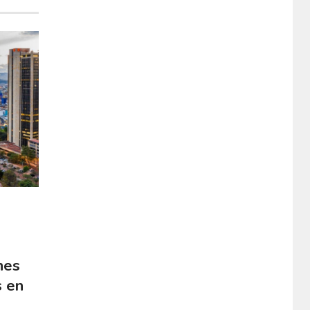
nes
s en