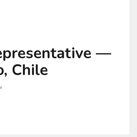
epresentative —
, Chile
d