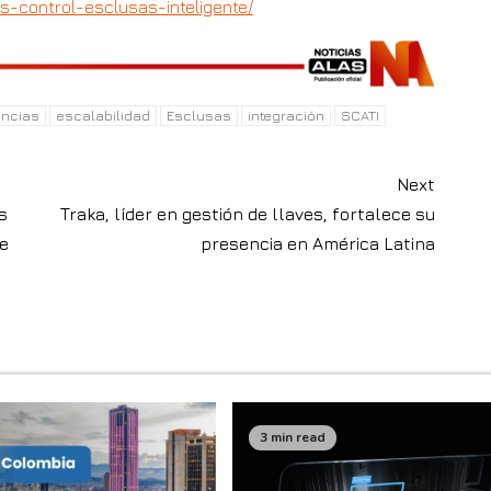
s-control-esclusas-inteligente/
ncias
escalabilidad
Esclusas
integración
SCATI
Next
s
Traka, líder en gestión de llaves, fortalece su
e
presencia en América Latina
3 min read