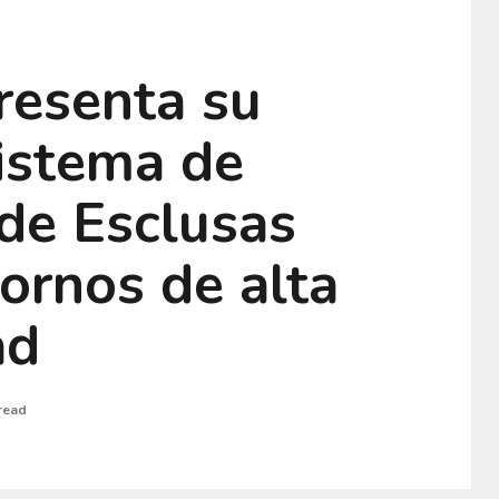
resenta su
istema de
de Esclusas
ornos de alta
ad
read