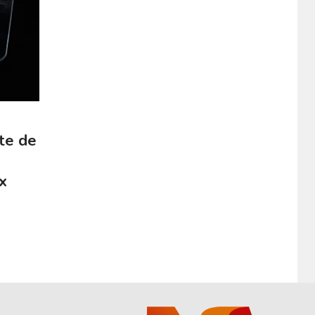
te de
x