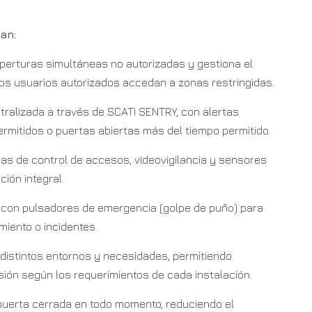
an:
perturas simultáneas no autorizadas y gestiona el
los usuarios autorizados accedan a zonas restringidas.
ntralizada a través de SCATI SENTRY, con alertas
rmitidos o puertas abiertas más del tiempo permitido.
mas de control de accesos, videovigilancia y sensores
ión integral.
 con pulsadores de emergencia (golpe de puño) para
iento o incidentes.
 a distintos entornos y necesidades, permitiendo
ión según los requerimientos de cada instalación.
 puerta cerrada en todo momento, reduciendo el