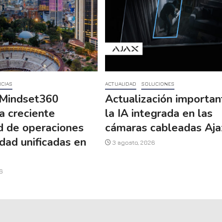
ICIAS
ACTUALIDAD
SOLUCIONES
Mindset360
Actualización importan
a creciente
la IA integrada en las
d de operaciones
cámaras cableadas Aja
dad unificadas en
3 agosto, 2026
a
6