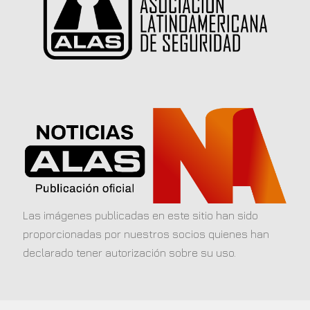
Las imágenes publicadas en este sitio han sido
proporcionadas por nuestros socios quienes han
declarado tener autorización sobre su uso.