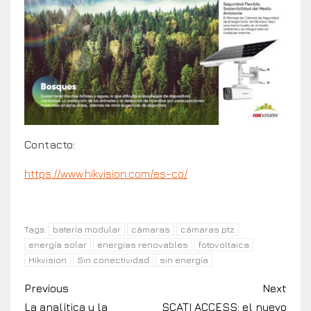
Contacto:
https://www.hikvision.com/es-co/
batería modular
cámaras
cámaras ptz
Tags:
energía solar
energías renovables
fotovoltaica
Hikvision
Sin conectividad
sin energía
Previous
Next
La analítica y la
SCATI ACCESS: el nuevo