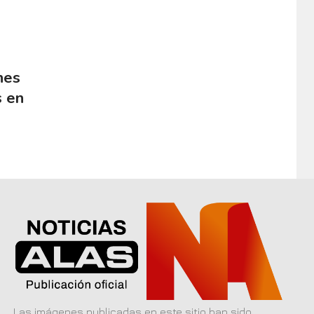
nes
s en
Las imágenes publicadas en este sitio han sido