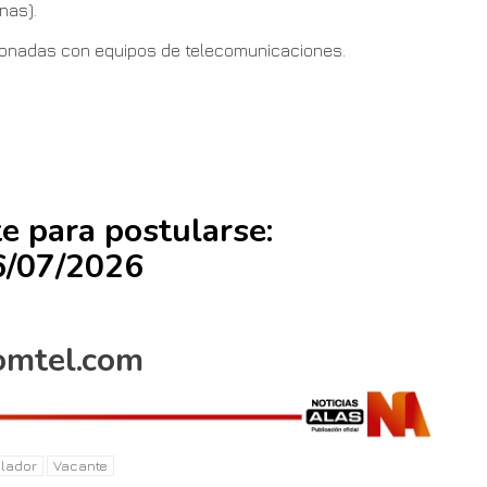
nas).
cionadas con equipos de telecomunicaciones.
te para postularse:
6/07/2026
omtel.com
alador
Vacante