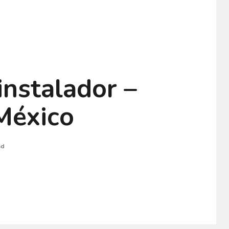
instalador –
México
ad