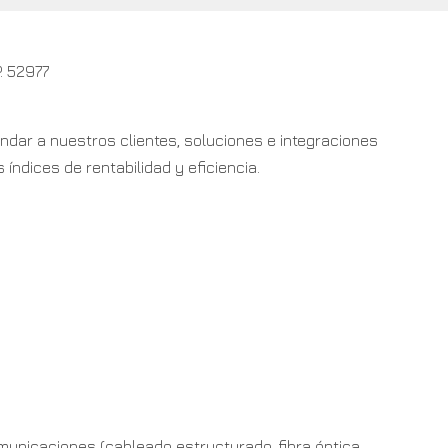
. 52977
dar a nuestros clientes, soluciones e integraciones
 índices de rentabilidad y eficiencia.
municaciones (cableado estructurado, fibra óptica,