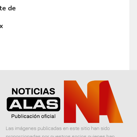
te de
x
Las imágenes publicadas en este sitio han sido
proporcionadas por nuestros socios quienes han