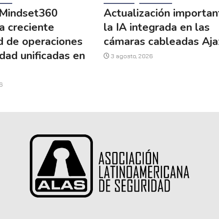
Mindset360
Actualización importan
a creciente
la IA integrada en las
d de operaciones
cámaras cableadas Aja
dad unificadas en
3 agosto, 2026
a
6