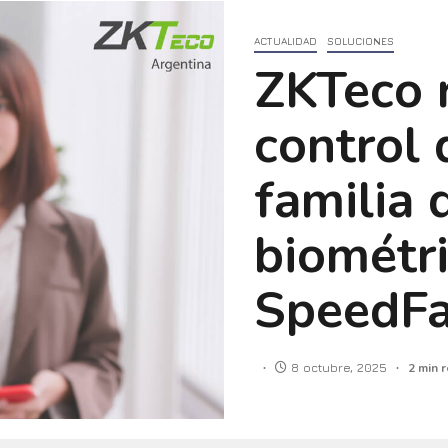
ACTUALIDAD
SOLUCIONES
ZKTeco r
control 
familia 
biométri
SpeedF
8 octubre, 2025
2 min 