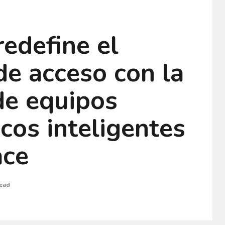
edefine el
de acceso con la
de equipos
cos inteligentes
ace
read