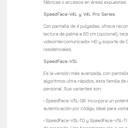
fábricas o accesos en áreas expuestas.
SpeedFace-V4L y V4L Pro Series:
Con pantalla de 4 pulgadas, ofrece recon
lectura de palma a 50 cm (opcional), tarj
videointercomunicador HD y soporte de QR
residenciales.
SpeedFace-V5L
Es la versión más avanzada, con pantall
algoritmos ultra-rápidos, esta familia d
personal. Sus variantes son:
• SpeedFace-V5L-QR: Incorpora un potent
autenticación por código, ideal para visi
• SpeedFace-V5L-TD y SpeedFace-V5L-TI:
de precisión. Una herramienta clave en a