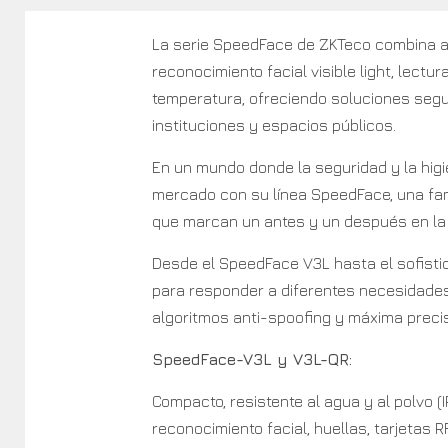
La serie SpeedFace de ZKTeco combina a
reconocimiento facial visible light, lectu
temperatura, ofreciendo soluciones segu
instituciones y espacios públicos.
En un mundo donde la seguridad y la higi
mercado con su línea SpeedFace, una fami
que marcan un antes y un después en la 
Desde el SpeedFace V3L hasta el sofisti
para responder a diferentes necesidades
algoritmos anti-spoofing y máxima precisi
SpeedFace-V3L y V3L-QR:
Compacto, resistente al agua y al polvo (I
reconocimiento facial, huellas, tarjetas R