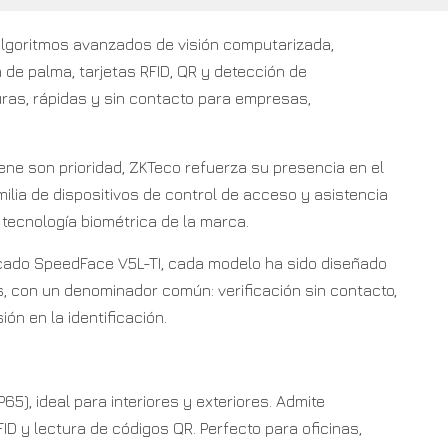
lgoritmos avanzados de visión computarizada,
ra de palma, tarjetas RFID, QR y detección de
ras, rápidas y sin contacto para empresas,
ene son prioridad, ZKTeco refuerza su presencia en el
lia de dispositivos de control de acceso y asistencia
tecnología biométrica de la marca.
cado SpeedFace V5L-TI, cada modelo ha sido diseñado
, con un denominador común: verificación sin contacto,
ón en la identificación.
P65), ideal para interiores y exteriores. Admite
FID y lectura de códigos QR. Perfecto para oficinas,