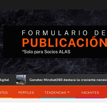
al
Genetec Mindset360 destaca la creciente necesidad
NTOS
PERFILES
TENDENCIAS
VACANTES