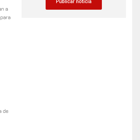
Publicar noticia
an a
 para
a de