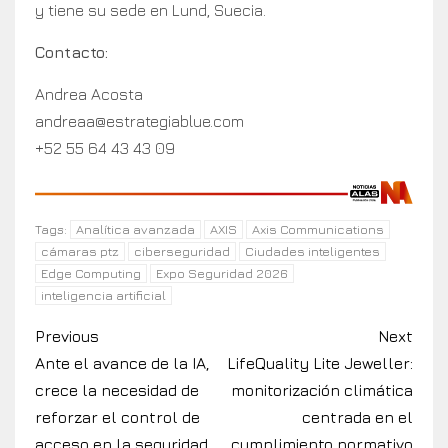
y tiene su sede en Lund, Suecia.
Contacto:
Andrea Acosta
andreaa@estrategiablue.com
+52 55 64 43 43 09
Analítica avanzada
AXIS
Axis Communications
Tags:
cámaras ptz
ciberseguridad
Ciudades inteligentes
Edge Computing
Expo Seguridad 2026
inteligencia artificial
Previous
Next
Ante el avance de la IA,
LifeQuality Lite Jeweller:
crece la necesidad de
monitorización climática
reforzar el control de
centrada en el
acceso en la seguridad
cumplimiento normativo