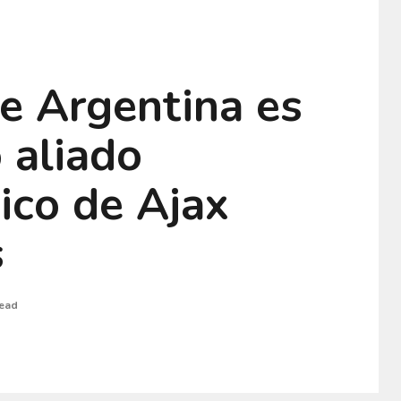
e Argentina es
 aliado
ico de Ajax
s
read