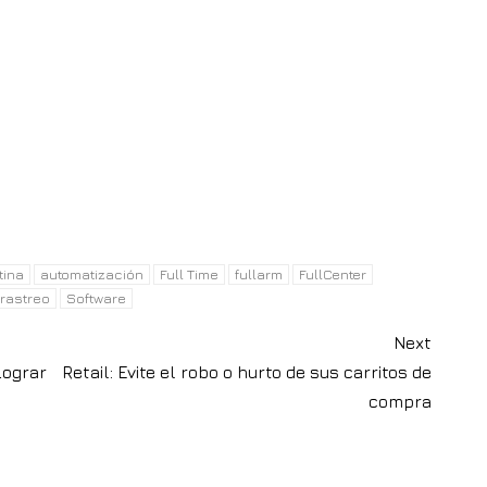
ISIS
ACTUALIDAD
NOTICIAS
s para llevar el
Genetec Mindset360
e acceso físico al
destaca la creciente
a era digital
necesidad de operacio
de seguridad unificada
6
Colombia
5 agosto, 2026