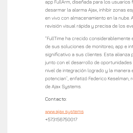
app FullArm, diseñada para los usuarios f
desarmar la alarma Ajax, inhibir zonas e
en vivo con almacenamiento en la nube. A
revisión visual rápida y precisa de los e
“FullTime ha crecido considerablemente 
de sus soluciones de monitoreo, app e i
significativo a sus clientes. Esta alianza
junto con el desarrollo de oportunidades
nivel de integración logrado y la maner
potencian”, enfatizó Federico Keselman, 
de Ajax Systems.
Contacto:
www.ajax.systems
+573156750017