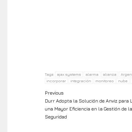
ACTUALIDAD
NOTICIAS
ACTUALIDAD
ANÁL
ALAS fortalece su
Tres paso
presencia regional con el
control d
renacimiento del Comité
nivel de l
Nacional ALAS Venezuela
5 agosto, 202
6 agosto, 2026