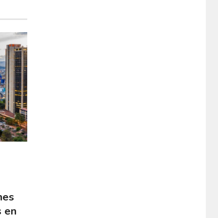
Las imágenes publicadas en este sitio han sido
proporcionadas por nuestros socios quienes han
declarado tener autorización sobre su uso.