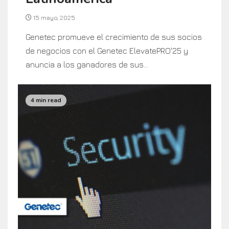
15 mayo, 2025
Genetec promueve el crecimiento de sus socios
de negocios con el Genetec ElevatePRO'25 y
anuncia a los ganadores de sus...
4 min read