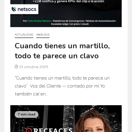
ACTUALIDAD
ANÁLISIS
Cuando tienes un martillo,
todo te parece un clavo
23 octubre, 2025
“Cuando tienes un martillo, todo te parece un
clavo” Voz del Cliente — contado por mí Yo
también caí en...
7 min read