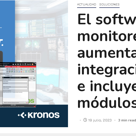
ACTUALIDAD
SOLUCIONES
El soft
monitor
aumenta
integrac
e incluy
módulos 
19 julio, 2023
3 min rea