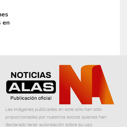
nes
s en
Las imágenes publicadas en este sitio han sido
proporcionadas por nuestros socios quienes han
declarado tener autorización sobre su uso.