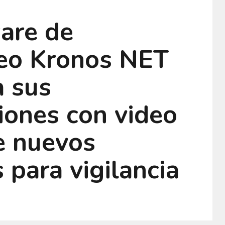
ware de
eo Kronos NET
 sus
iones con video
e nuevos
para vigilancia
d