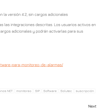
n la versión 4.2, sin cargos adicionales
as las integraciones descritas. Los usuarios activos en
 cargos adicionales y podrán activarlas para sus
oftware-para-monitoreo-de-alarmas/
onos NET
monitoreo
SIP
Software
Solutec
suscripción
Next