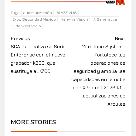
automatización
BLAZE VMS
Tags:
Expo Seguridad México
Hanwha Vision
IA Generativa
videovigilancia
Previous
Next
SCATI actualiza su Serie
Milestone Systems
Enterprise con el nuevo
fortalece las
grabador K800, que
operaciones de
sustituye al K700
seguridad y amplía las
capacidades en la nube
con XProtect 2026 R1 y
actualizaciones de
Arcules
MORE STORIES