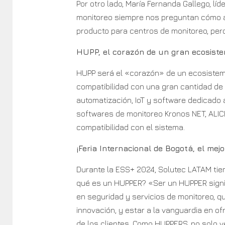
Por otro lado, María Fernanda Gallego, lí
monitoreo siempre nos preguntan cómo am
producto para centros de monitoreo, pero
HUPP, el corazón de un gran ecosiste
HUPP será el «corazón» de un ecosistema
compatibilidad con una gran cantidad de 
automatización, IoT y software dedicado 
softwares de monitoreo Kronos NET, ALI
compatibilidad con el sistema.
¡Feria Internacional de Bogotá, el me
Durante la ESS+ 2024, Solutec LATAM tien
qué es un HUPPER? «Ser un HUPPER signif
en seguridad y servicios de monitoreo, qu
innovación, y estar a la vanguardia en o
de los clientes. Como HUPPERS, no solo v