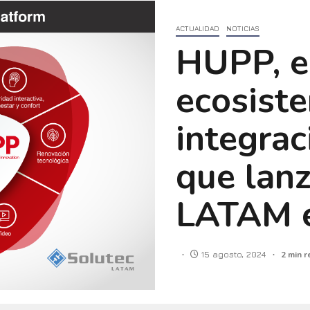
ACTUALIDAD
NOTICIAS
HUPP, e
ecosist
integrac
que lanz
LATAM 
15 agosto, 2024
2 min r