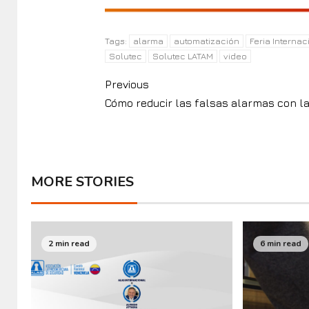
alarma
automatización
Feria Interna
Tags:
Solutec
Solutec LATAM
video
Previous
Cómo reducir las falsas alarmas con la
MORE STORIES
2 min read
6 min read