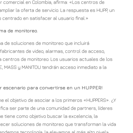
der comercial en Colombia, afirma: «Los centros de
pliar la oferta de servicio. La respuesta es HUPP, un
 centrado en satisfacer al usuario final.»
ma de monitoreo.
 de soluciones de monitoreo que incluirá
fabricantes de video, alarmas, control de acceso,
a centros de monitoreo. Los usuarios actuales de los
CE, MASS y MANITOU tendrán acceso inmediato a la
jor escenario para convertirse en un HUPPER!
e el objetivo de asociar a los primeros «HUPPERS». ¿Y
ica ser parte de una comunidad de partners, líderes
e tiene como objetivo buscar la excelencia, la
frecer soluciones de monitoreo que transforman la vida
endemos tecnología, la elevamos al más alto nivel»,