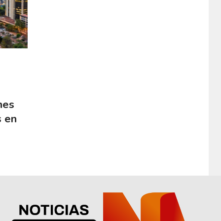
nes
s en