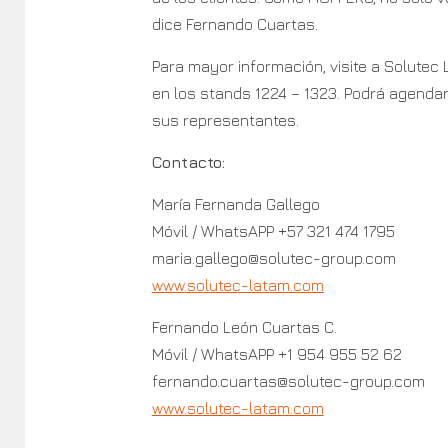
dice Fernando Cuartas.
Para mayor información, visite a Solutec
en los stands 1224 – 1323. Podrá agendar
sus representantes.
Contacto:
María Fernanda Gallego
Móvil / WhatsAPP +57 321 474 1795
maria.gallego@solutec-group.com
www.solutec-latam.com
Fernando León Cuartas C.
Móvil / WhatsAPP +1 954 955 52 62
fernando.cuartas@solutec-group.com
www.solutec-latam.com