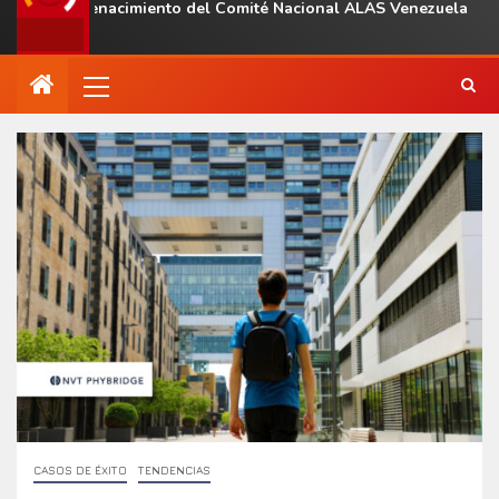
l renacimiento del Comité Nacional ALAS Venezuela
Tr
CASOS DE ÉXITO
TENDENCIAS