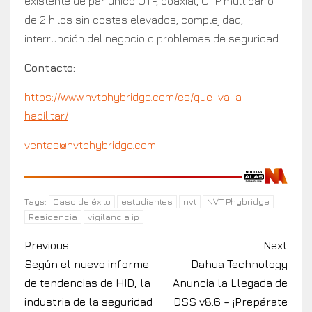
existente de par único UTP, coaxial, UTP multipar o
de 2 hilos sin costes elevados, complejidad,
interrupción del negocio o problemas de seguridad.
Contacto:
https://www.nvtphybridge.com/es/que-va-a-
habilitar/
ventas@nvtphybridge.com
Caso de éxito
estudiantes
nvt
NVT Phybridge
Tags:
Residencia
vigilancia ip
Previous
Next
Según el nuevo informe
Dahua Technology
de tendencias de HID, la
Anuncia la Llegada de
industria de la seguridad
DSS v8.6 – ¡Prepárate