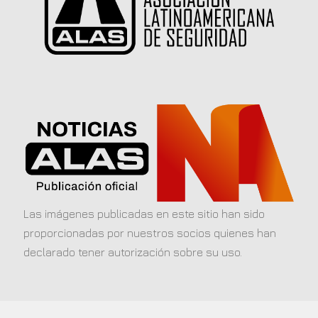
Las imágenes publicadas en este sitio han sido
proporcionadas por nuestros socios quienes han
declarado tener autorización sobre su uso.