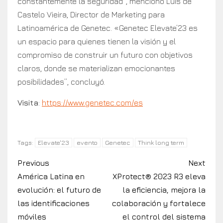
constantemente la seguridad”, mencionó Luis de
Castelo Vieira, Director de Marketing para
Latinoamérica de Genetec. «Genetec Elevate’23 es
un espacio para quienes tienen la visión y el
compromiso de construir un futuro con objetivos
claros, donde se materializan emocionantes
posibilidades”, concluyó.
Visita
:
https://www.genetec.com/es
Elevate'23
evento
Genetec
Think long term
Tags:
Previous
Next
América Latina en
XProtect® 2023 R3 eleva
evolución: el futuro de
la eficiencia, mejora la
las identificaciones
colaboración y fortalece
móviles
el control del sistema