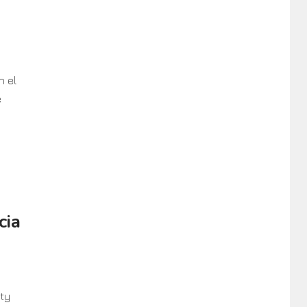
n el
e
cia
ty