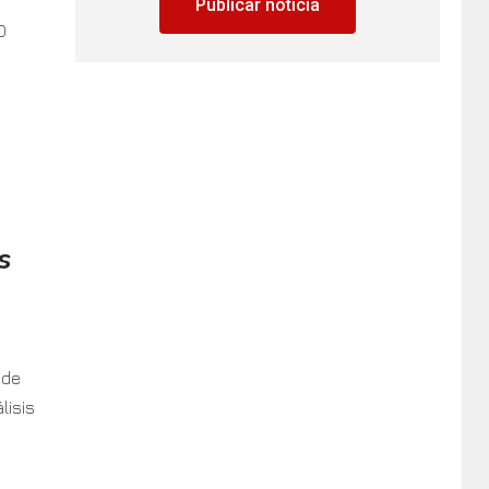
Publicar noticia
D
a
s
 de
lisis