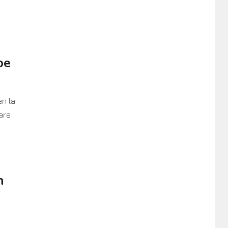
be
n la
are
n