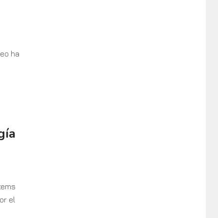
deo ha
gía
stems
or el