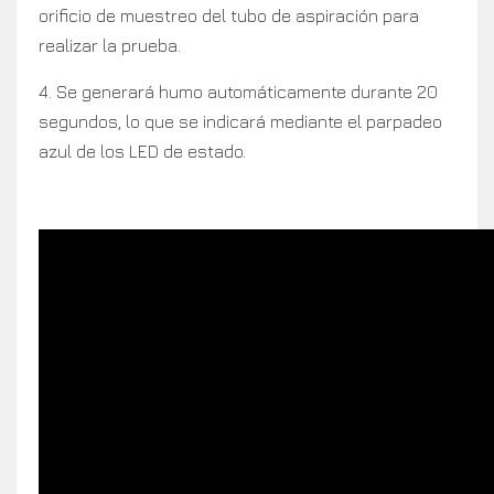
orificio de muestreo del tubo de aspiración para
realizar la prueba.
4. Se generará humo automáticamente durante 20
segundos, lo que se indicará mediante el parpadeo
azul de los LED de estado.