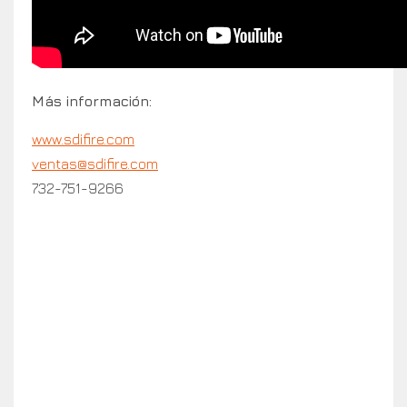
Más información:
www.sdifire.com
ventas@sdifire.com
732-751-9266